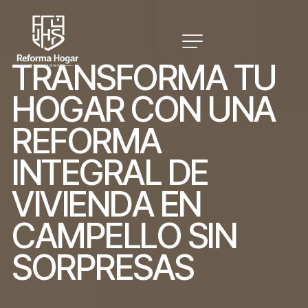
T
R
A
N
S
F
O
R
M
A
T
U
H
O
G
A
R
C
O
N
U
N
A
R
E
F
O
R
M
A
I
N
T
E
G
R
A
L
D
E
V
I
V
I
E
N
D
A
E
N
C
A
M
P
E
L
L
O
S
I
N
S
O
R
P
R
E
S
A
S