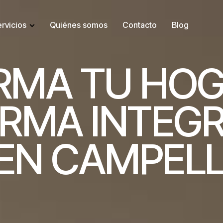
rvicios
Quiénes somos
Contacto
Blog
R
M
A
T
U
H
O
R
M
A
I
N
T
E
G
E
N
C
A
M
P
E
L