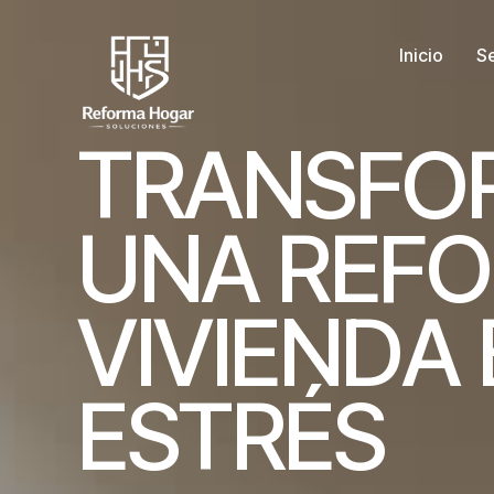
Inicio
Se
T
R
A
N
S
F
O
U
N
A
R
E
F
O
V
I
V
I
E
N
D
A
E
S
T
R
É
S