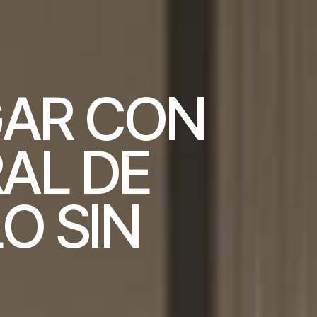
G
A
R
C
O
N
R
A
L
D
E
L
O
S
I
N