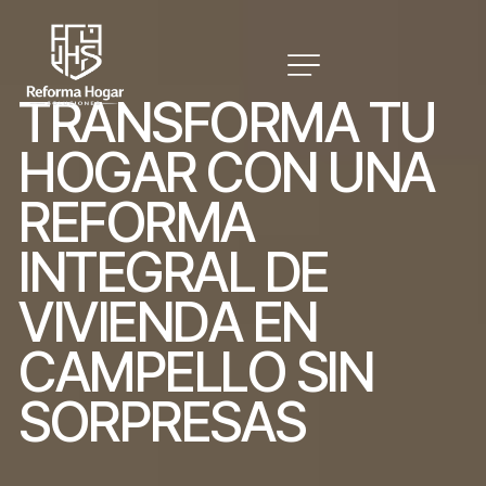
T
R
A
N
S
F
O
R
M
A
T
U
H
O
G
A
R
C
O
N
U
N
A
R
E
F
O
R
M
A
I
N
T
E
G
R
A
L
D
E
V
I
V
I
E
N
D
A
E
N
C
A
M
P
E
L
L
O
S
I
N
S
O
R
P
R
E
S
A
S