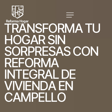
T
R
A
N
S
F
O
R
M
A
T
U
H
O
G
A
R
S
I
N
S
O
R
P
R
E
S
A
S
C
O
N
R
E
F
O
R
M
A
I
N
T
E
G
R
A
L
D
E
V
I
V
I
E
N
D
A
E
N
C
A
M
P
E
L
L
O