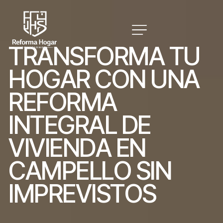
T
R
A
N
S
F
O
R
M
A
T
U
H
O
G
A
R
C
O
N
U
N
A
R
E
F
O
R
M
A
I
N
T
E
G
R
A
L
D
E
V
I
V
I
E
N
D
A
E
N
C
A
M
P
E
L
L
O
S
I
N
I
M
P
R
E
V
I
S
T
O
S