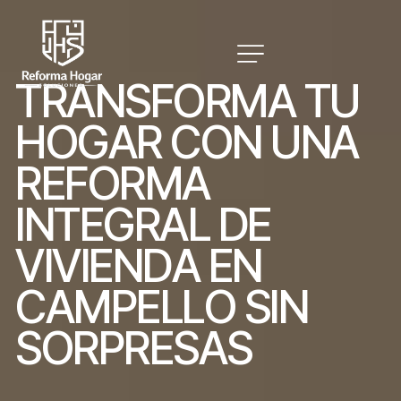
T
R
A
N
S
F
O
R
M
A
T
U
H
O
G
A
R
C
O
N
U
N
A
R
E
F
O
R
M
A
I
N
T
E
G
R
A
L
D
E
V
I
V
I
E
N
D
A
E
N
C
A
M
P
E
L
L
O
S
I
N
S
O
R
P
R
E
S
A
S