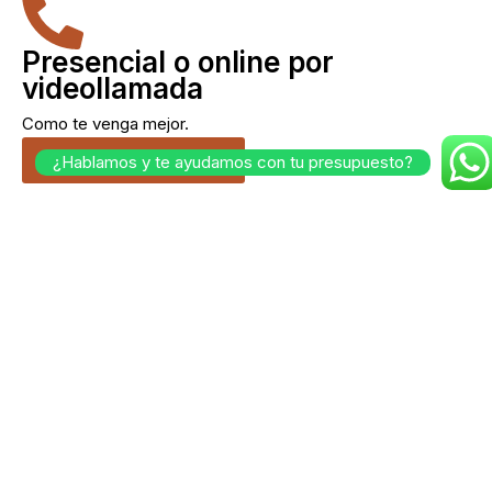
Presencial o online por
videollamada
Como te venga mejor.
Cuéntanos tu idea.
¿Hablamos y te ayudamos con tu presupuesto?