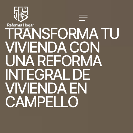
T
R
A
N
S
F
O
R
M
A
T
U
V
I
V
I
E
N
D
A
C
O
N
U
N
A
R
E
F
O
R
M
A
I
N
T
E
G
R
A
L
D
E
V
I
V
I
E
N
D
A
E
N
C
A
M
P
E
L
L
O