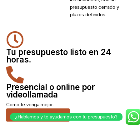
presupuesto cerrado y
plazos definidos.
Tu presupuesto listo en 24
horas.
Presencial o online por
videollamada
Como te venga mejor.
Cuéntanos tu idea.
¿Hablamos y te ayudamos con tu presupuesto?