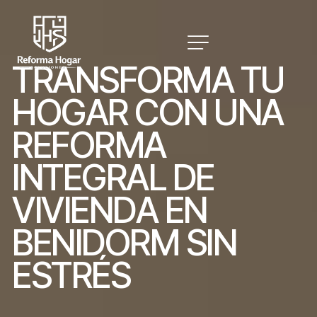
T
R
A
N
S
F
O
R
M
A
T
U
H
O
G
A
R
C
O
N
U
N
A
R
E
F
O
R
M
A
I
N
T
E
G
R
A
L
D
E
V
I
V
I
E
N
D
A
E
N
B
E
N
I
D
O
R
M
S
I
N
E
S
T
R
É
S