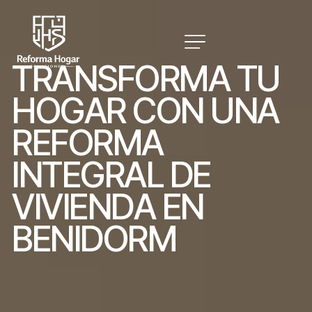
T
R
A
N
S
F
O
R
M
A
T
U
H
O
G
A
R
C
O
N
U
N
A
R
E
F
O
R
M
A
I
N
T
E
G
R
A
L
D
E
V
I
V
I
E
N
D
A
E
N
B
E
N
I
D
O
R
M