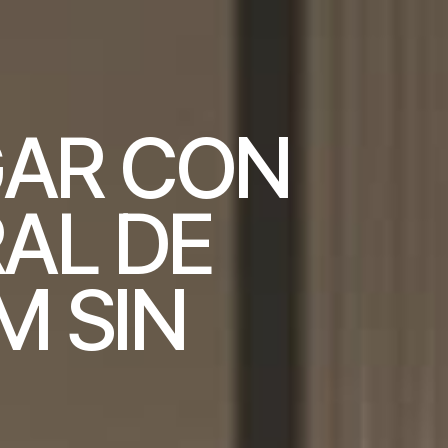
G
A
R
C
O
N
R
A
L
D
E
M
S
I
N