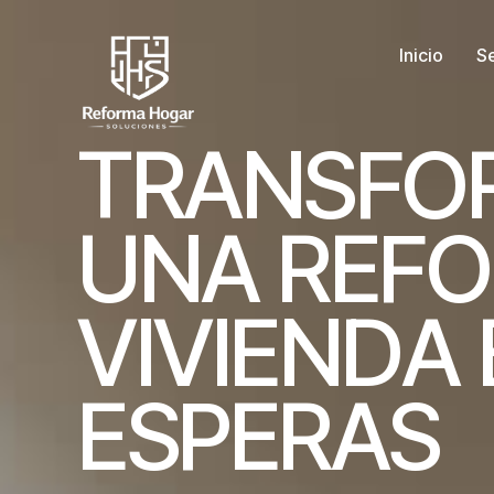
Inicio
Se
T
R
A
N
S
F
O
U
N
A
R
E
F
O
V
I
V
I
E
N
D
A
E
S
P
E
R
A
S