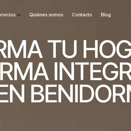
rvicios
Quiénes somos
Contacto
Blog
R
M
A
T
U
H
O
R
M
A
I
N
T
E
G
E
N
B
E
N
I
D
O
R