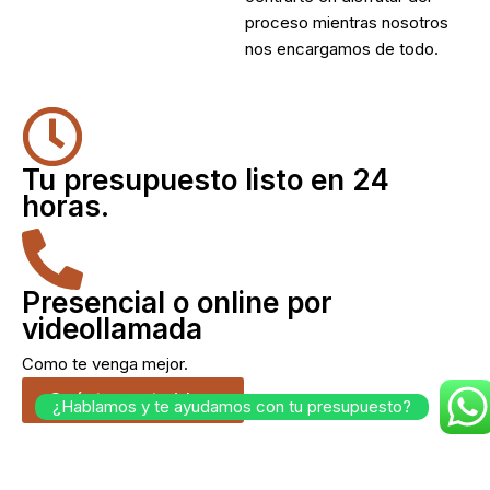
proceso mientras nosotros
nos encargamos de todo.
Tu presupuesto listo en 24
horas.
Presencial o online por
videollamada
Como te venga mejor.
Cuéntanos tu idea.
¿Hablamos y te ayudamos con tu presupuesto?