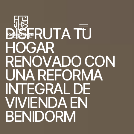
D
I
S
F
R
U
T
A
T
U
H
O
G
A
R
R
E
N
O
V
A
D
O
C
O
N
U
N
A
R
E
F
O
R
M
A
I
N
T
E
G
R
A
L
D
E
V
I
V
I
E
N
D
A
E
N
B
E
N
I
D
O
R
M