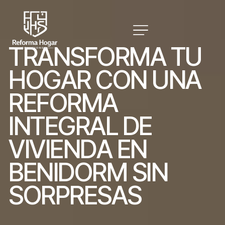
T
R
A
N
S
F
O
R
M
A
T
U
H
O
G
A
R
C
O
N
U
N
A
R
E
F
O
R
M
A
I
N
T
E
G
R
A
L
D
E
V
I
V
I
E
N
D
A
E
N
B
E
N
I
D
O
R
M
S
I
N
S
O
R
P
R
E
S
A
S