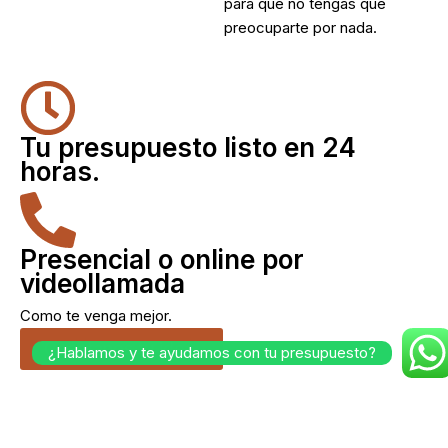
para que no tengas que
preocuparte por nada.
Tu presupuesto listo en 24
horas.
Presencial o online por
videollamada
Como te venga mejor.
Cuéntanos tu idea.
¿Hablamos y te ayudamos con tu presupuesto?