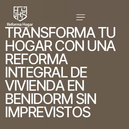
T
R
A
N
S
F
O
R
M
A
T
U
H
O
G
A
R
C
O
N
U
N
A
R
E
F
O
R
M
A
I
N
T
E
G
R
A
L
D
E
V
I
V
I
E
N
D
A
E
N
B
E
N
I
D
O
R
M
S
I
N
I
M
P
R
E
V
I
S
T
O
S