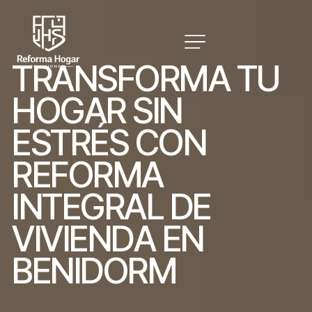
T
R
A
N
S
F
O
R
M
A
T
U
H
O
G
A
R
S
I
N
E
S
T
R
É
S
C
O
N
R
E
F
O
R
M
A
I
N
T
E
G
R
A
L
D
E
V
I
V
I
E
N
D
A
E
N
B
E
N
I
D
O
R
M