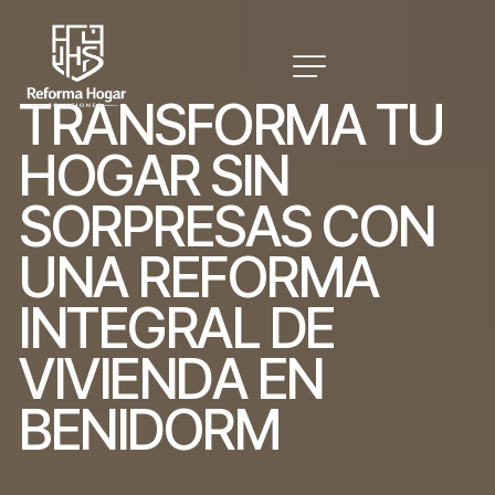
T
R
A
N
S
F
O
R
M
A
T
U
H
O
G
A
R
S
I
N
S
O
R
P
R
E
S
A
S
C
O
N
U
N
A
R
E
F
O
R
M
A
I
N
T
E
G
R
A
L
D
E
V
I
V
I
E
N
D
A
E
N
B
E
N
I
D
O
R
M