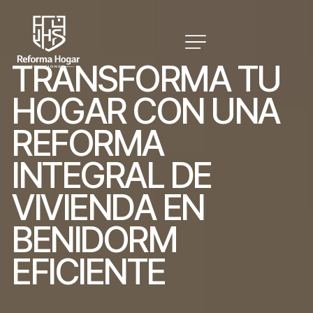
T
R
A
N
S
F
O
R
M
A
T
U
H
O
G
A
R
C
O
N
U
N
A
R
E
F
O
R
M
A
I
N
T
E
G
R
A
L
D
E
V
I
V
I
E
N
D
A
E
N
B
E
N
I
D
O
R
M
E
F
I
C
I
E
N
T
E