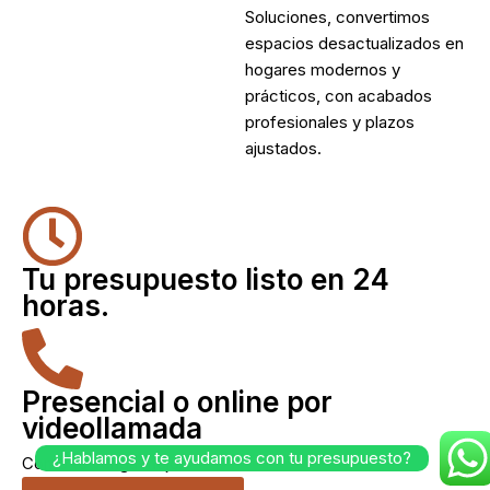
Soluciones, convertimos
espacios desactualizados en
hogares modernos y
prácticos, con acabados
profesionales y plazos
ajustados.
Tu presupuesto listo en 24
horas.
Presencial o online por
videollamada
¿Hablamos y te ayudamos con tu presupuesto?
Como te venga mejor.