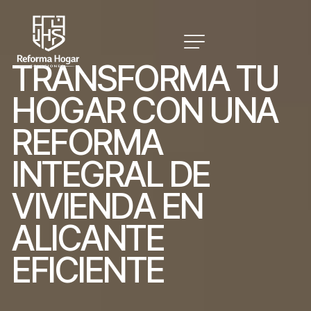
T
R
A
N
S
F
O
R
M
A
T
U
H
O
G
A
R
C
O
N
U
N
A
R
E
F
O
R
M
A
I
N
T
E
G
R
A
L
D
E
V
I
V
I
E
N
D
A
E
N
A
L
I
C
A
N
T
E
E
F
I
C
I
E
N
T
E