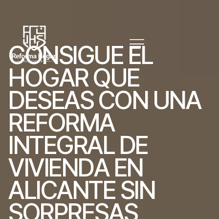
C
O
N
S
I
G
U
E
E
L
H
O
G
A
R
Q
U
E
D
E
S
E
A
S
C
O
N
U
N
A
R
E
F
O
R
M
A
I
N
T
E
G
R
A
L
D
E
V
I
V
I
E
N
D
A
E
N
A
L
I
C
A
N
T
E
S
I
N
S
O
R
P
R
E
S
A
S