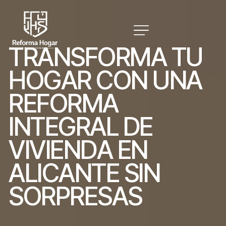
T
R
A
N
S
F
O
R
M
A
T
U
H
O
G
A
R
C
O
N
U
N
A
R
E
F
O
R
M
A
I
N
T
E
G
R
A
L
D
E
V
I
V
I
E
N
D
A
E
N
A
L
I
C
A
N
T
E
S
I
N
S
O
R
P
R
E
S
A
S