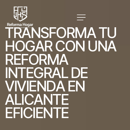
T
R
A
N
S
F
O
R
M
A
T
U
H
O
G
A
R
C
O
N
U
N
A
R
E
F
O
R
M
A
I
N
T
E
G
R
A
L
D
E
V
I
V
I
E
N
D
A
E
N
A
L
I
C
A
N
T
E
E
F
I
C
I
E
N
T
E