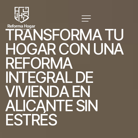
T
R
A
N
S
F
O
R
M
A
T
U
H
O
G
A
R
C
O
N
U
N
A
R
E
F
O
R
M
A
I
N
T
E
G
R
A
L
D
E
V
I
V
I
E
N
D
A
E
N
A
L
I
C
A
N
T
E
S
I
N
E
S
T
R
É
S