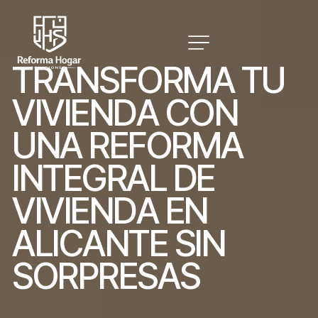
T
R
A
N
S
F
O
R
M
A
T
U
V
I
V
I
E
N
D
A
C
O
N
U
N
A
R
E
F
O
R
M
A
I
N
T
E
G
R
A
L
D
E
V
I
V
I
E
N
D
A
E
N
A
L
I
C
A
N
T
E
S
I
N
S
O
R
P
R
E
S
A
S