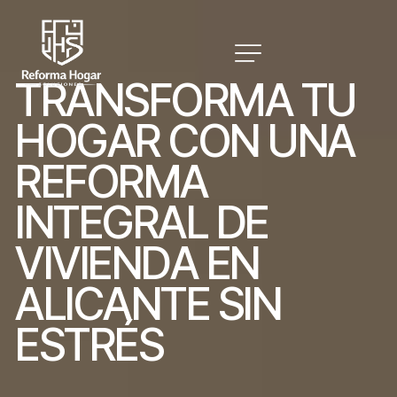
T
R
A
N
S
F
O
R
M
A
T
U
H
O
G
A
R
C
O
N
U
N
A
R
E
F
O
R
M
A
I
N
T
E
G
R
A
L
D
E
V
I
V
I
E
N
D
A
E
N
A
L
I
C
A
N
T
E
S
I
N
E
S
T
R
É
S