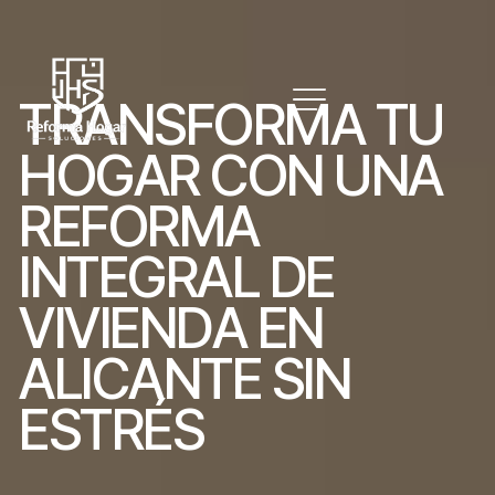
T
R
A
N
S
F
O
R
M
A
T
U
H
O
G
A
R
C
O
N
U
N
A
R
E
F
O
R
M
A
I
N
T
E
G
R
A
L
D
E
V
I
V
I
E
N
D
A
E
N
A
L
I
C
A
N
T
E
S
I
N
E
S
T
R
É
S