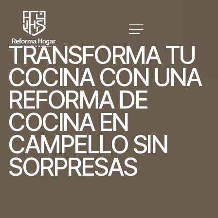
T
R
A
N
S
F
O
R
M
A
T
U
C
O
C
I
N
A
C
O
N
U
N
A
R
E
F
O
R
M
A
D
E
C
O
C
I
N
A
E
N
C
A
M
P
E
L
L
O
S
I
N
S
O
R
P
R
E
S
A
S