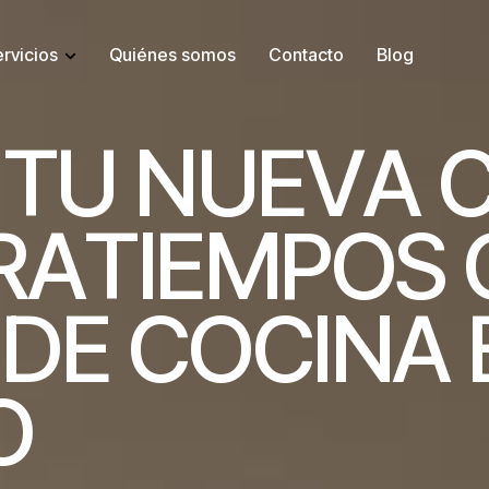
rvicios
Quiénes somos
Contacto
Blog
T
U
N
U
E
V
A
R
A
T
I
E
M
P
O
S
D
E
C
O
C
I
N
A
O