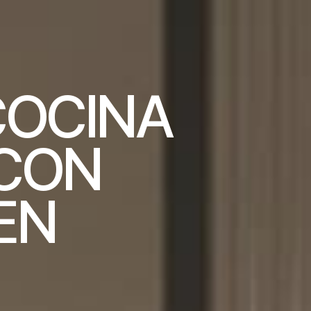
C
O
C
I
N
A
C
O
N
E
N