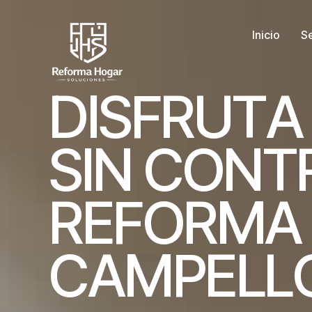
Inicio
Se
D
I
S
F
R
U
T
A
S
I
N
C
O
N
T
R
E
F
O
R
M
A
C
A
M
P
E
L
L