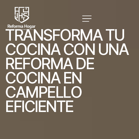
T
R
A
N
S
F
O
R
M
A
T
U
C
O
C
I
N
A
C
O
N
U
N
A
R
E
F
O
R
M
A
D
E
C
O
C
I
N
A
E
N
C
A
M
P
E
L
L
O
E
F
I
C
I
E
N
T
E