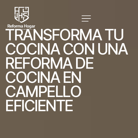
T
R
A
N
S
F
O
R
M
A
T
U
C
O
C
I
N
A
C
O
N
U
N
A
R
E
F
O
R
M
A
D
E
C
O
C
I
N
A
E
N
C
A
M
P
E
L
L
O
E
F
I
C
I
E
N
T
E