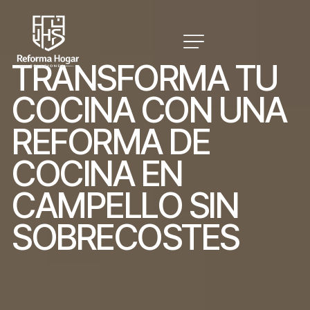
T
R
A
N
S
F
O
R
M
A
T
U
C
O
C
I
N
A
C
O
N
U
N
A
R
E
F
O
R
M
A
D
E
C
O
C
I
N
A
E
N
C
A
M
P
E
L
L
O
S
I
N
S
O
B
R
E
C
O
S
T
E
S