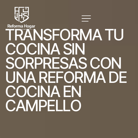
T
R
A
N
S
F
O
R
M
A
T
U
C
O
C
I
N
A
S
I
N
S
O
R
P
R
E
S
A
S
C
O
N
U
N
A
R
E
F
O
R
M
A
D
E
C
O
C
I
N
A
E
N
C
A
M
P
E
L
L
O