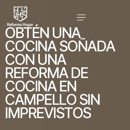
O
B
T
É
N
U
N
A
C
O
C
I
N
A
S
O
Ñ
A
D
A
C
O
N
U
N
A
R
E
F
O
R
M
A
D
E
C
O
C
I
N
A
E
N
C
A
M
P
E
L
L
O
S
I
N
I
M
P
R
E
V
I
S
T
O
S