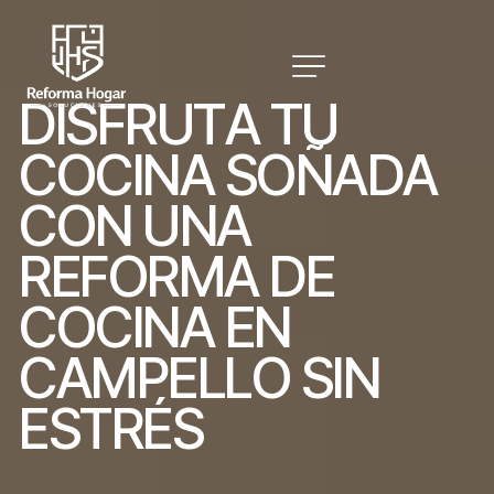
D
I
S
F
R
U
T
A
T
U
C
O
C
I
N
A
S
O
Ñ
A
D
A
C
O
N
U
N
A
R
E
F
O
R
M
A
D
E
C
O
C
I
N
A
E
N
C
A
M
P
E
L
L
O
S
I
N
E
S
T
R
É
S