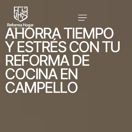
A
H
O
R
R
A
T
I
E
M
P
O
Y
E
S
T
R
É
S
C
O
N
T
U
R
E
F
O
R
M
A
D
E
C
O
C
I
N
A
E
N
C
A
M
P
E
L
L
O