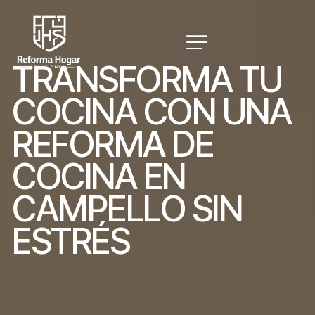
T
R
A
N
S
F
O
R
M
A
T
U
C
O
C
I
N
A
C
O
N
U
N
A
R
E
F
O
R
M
A
D
E
C
O
C
I
N
A
E
N
C
A
M
P
E
L
L
O
S
I
N
E
S
T
R
É
S