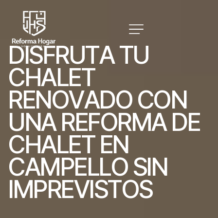
D
I
S
F
R
U
T
A
T
U
C
H
A
L
E
T
R
E
N
O
V
A
D
O
C
O
N
U
N
A
R
E
F
O
R
M
A
D
E
C
H
A
L
E
T
E
N
C
A
M
P
E
L
L
O
S
I
N
I
M
P
R
E
V
I
S
T
O
S