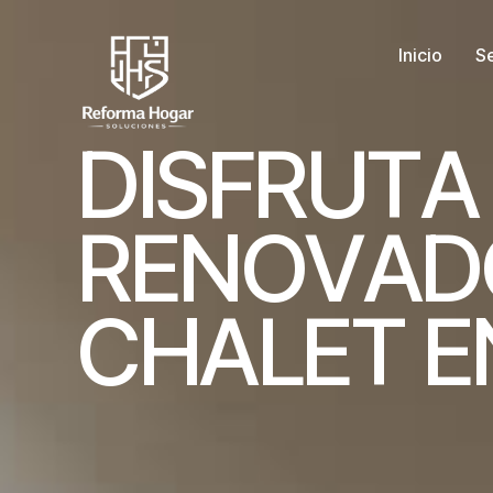
Inicio
Se
D
I
S
F
R
U
T
A
R
E
N
O
V
A
D
C
H
A
L
E
T
E