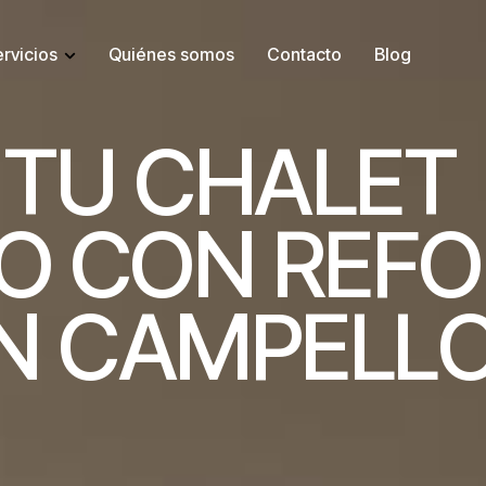
rvicios
Quiénes somos
Contacto
Blog
T
U
C
H
A
L
E
T
O
C
O
N
R
E
F
O
N
C
A
M
P
E
L
L