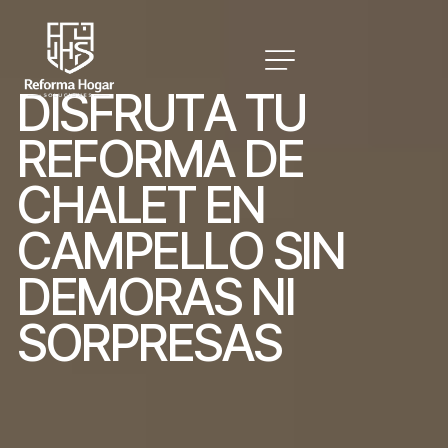
D
I
S
F
R
U
T
A
T
U
R
E
F
O
R
M
A
D
E
C
H
A
L
E
T
E
N
C
A
M
P
E
L
L
O
S
I
N
D
E
M
O
R
A
S
N
I
S
O
R
P
R
E
S
A
S