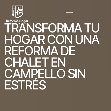
T
R
A
N
S
F
O
R
M
A
T
U
H
O
G
A
R
C
O
N
U
N
A
R
E
F
O
R
M
A
D
E
C
H
A
L
E
T
E
N
C
A
M
P
E
L
L
O
S
I
N
E
S
T
R
É
S