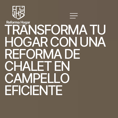
T
R
A
N
S
F
O
R
M
A
T
U
H
O
G
A
R
C
O
N
U
N
A
R
E
F
O
R
M
A
D
E
C
H
A
L
E
T
E
N
C
A
M
P
E
L
L
O
E
F
I
C
I
E
N
T
E