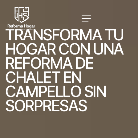
T
R
A
N
S
F
O
R
M
A
T
U
H
O
G
A
R
C
O
N
U
N
A
R
E
F
O
R
M
A
D
E
C
H
A
L
E
T
E
N
C
A
M
P
E
L
L
O
S
I
N
S
O
R
P
R
E
S
A
S