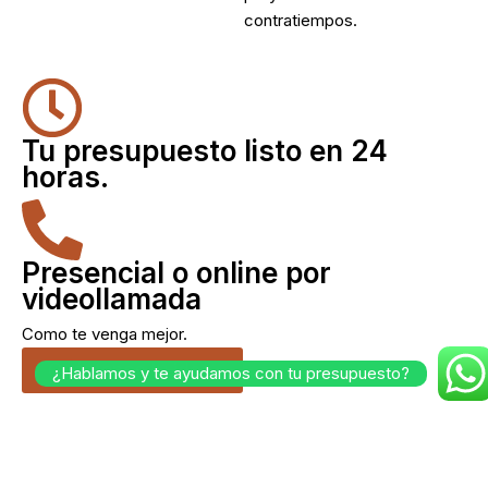
contratiempos.
Tu presupuesto listo en 24
horas.
Presencial o online por
videollamada
Como te venga mejor.
Cuéntanos tu idea.
¿Hablamos y te ayudamos con tu presupuesto?