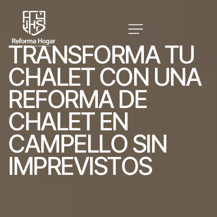
T
R
A
N
S
F
O
R
M
A
T
U
C
H
A
L
E
T
C
O
N
U
N
A
R
E
F
O
R
M
A
D
E
C
H
A
L
E
T
E
N
C
A
M
P
E
L
L
O
S
I
N
I
M
P
R
E
V
I
S
T
O
S