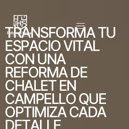
T
R
A
N
S
F
O
R
M
A
T
U
E
S
P
A
C
I
O
V
I
T
A
L
C
O
N
U
N
A
R
E
F
O
R
M
A
D
E
C
H
A
L
E
T
E
N
C
A
M
P
E
L
L
O
Q
U
E
O
P
T
I
M
I
Z
A
C
A
D
A
D
E
T
A
L
L
E