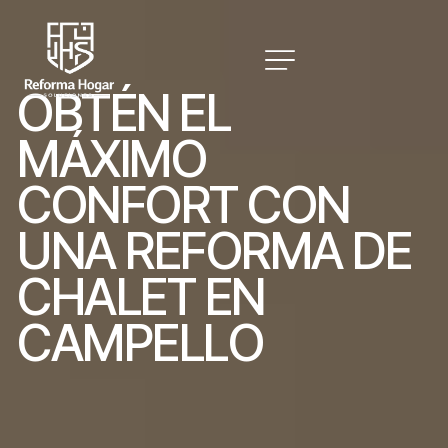
O
B
T
É
N
E
L
M
Á
X
I
M
O
C
O
N
F
O
R
T
C
O
N
U
N
A
R
E
F
O
R
M
A
D
E
C
H
A
L
E
T
E
N
C
A
M
P
E
L
L
O