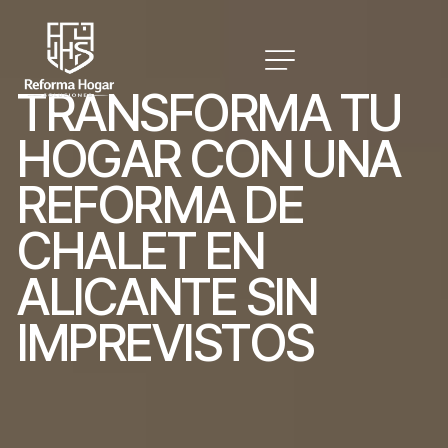
T
R
A
N
S
F
O
R
M
A
T
U
H
O
G
A
R
C
O
N
U
N
A
R
E
F
O
R
M
A
D
E
C
H
A
L
E
T
E
N
A
L
I
C
A
N
T
E
S
I
N
I
M
P
R
E
V
I
S
T
O
S