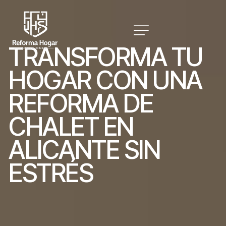
T
R
A
N
S
F
O
R
M
A
T
U
H
O
G
A
R
C
O
N
U
N
A
R
E
F
O
R
M
A
D
E
C
H
A
L
E
T
E
N
A
L
I
C
A
N
T
E
S
I
N
E
S
T
R
É
S