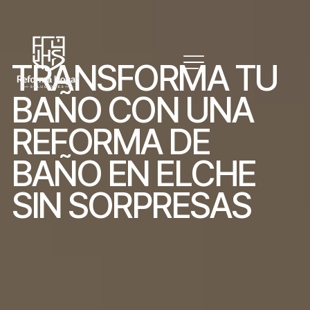
T
R
A
N
S
F
O
R
M
A
T
U
B
A
Ñ
O
C
O
N
U
N
A
R
E
F
O
R
M
A
D
E
B
A
Ñ
O
E
N
E
L
C
H
E
S
I
N
S
O
R
P
R
E
S
A
S