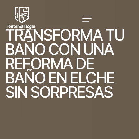
T
R
A
N
S
F
O
R
M
A
T
U
B
A
Ñ
O
C
O
N
U
N
A
R
E
F
O
R
M
A
D
E
B
A
Ñ
O
E
N
E
L
C
H
E
S
I
N
S
O
R
P
R
E
S
A
S