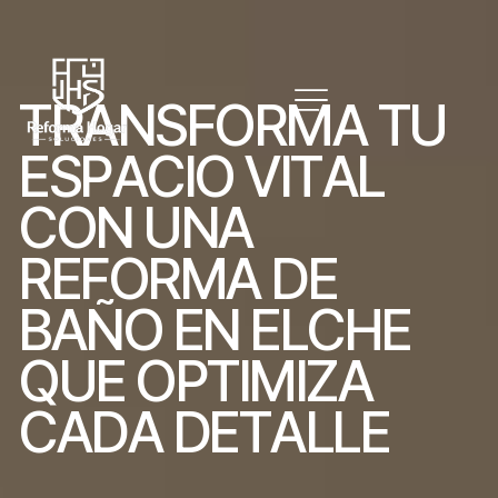
T
R
A
N
S
F
O
R
M
A
T
U
E
S
P
A
C
I
O
V
I
T
A
L
C
O
N
U
N
A
R
E
F
O
R
M
A
D
E
B
A
Ñ
O
E
N
E
L
C
H
E
Q
U
E
O
P
T
I
M
I
Z
A
C
A
D
A
D
E
T
A
L
L
E