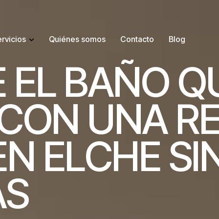
rvicios
Quiénes somos
Contacto
Blog
E
E
L
B
A
Ñ
O
Q
C
O
N
U
N
A
R
E
N
E
L
C
H
E
S
I
A
S