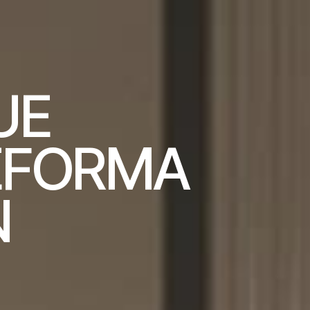
U
E
E
F
O
R
M
A
N