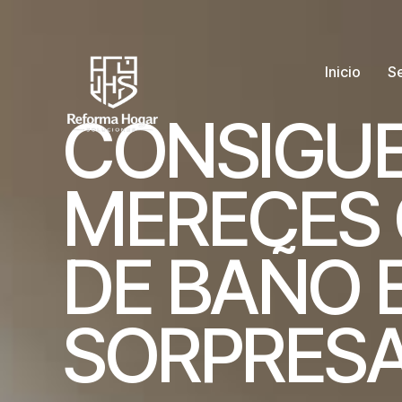
Inicio
Se
C
O
N
S
I
G
U
M
E
R
E
C
E
S
D
E
B
A
Ñ
O
S
O
R
P
R
E
S