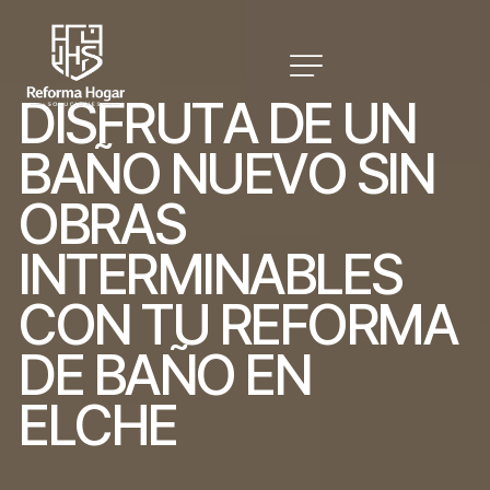
D
I
S
F
R
U
T
A
D
E
U
N
B
A
Ñ
O
N
U
E
V
O
S
I
N
O
B
R
A
S
I
N
T
E
R
M
I
N
A
B
L
E
S
C
O
N
T
U
R
E
F
O
R
M
A
D
E
B
A
Ñ
O
E
N
E
L
C
H
E